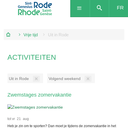
FR
Vrije tijd
Uit in Rode
ACTIVITEITEN
Uit in Rode
Volgend weekend
Zwemstages zomervakantie
tot
vr
21
aug
Heb je zin om te sporten? Dan moet je tijdens de zomervakantie in het