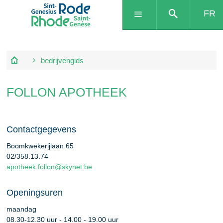
FR
bedrijvengids
FOLLON APOTHEEK
Contactgegevens
Boomkwekerijlaan 65
02/358.13.74
apotheek.follon@skynet.be
Openingsuren
maandag
08.30
-
12.30
uur
-
14.00
-
19.00
uur