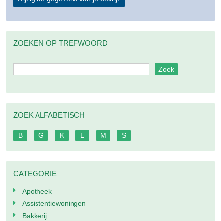
ZOEKEN OP TREFWOORD
ZOEK ALFABETISCH
B
G
K
L
M
S
CATEGORIE
Apotheek
Assistentiewoningen
Bakkerij