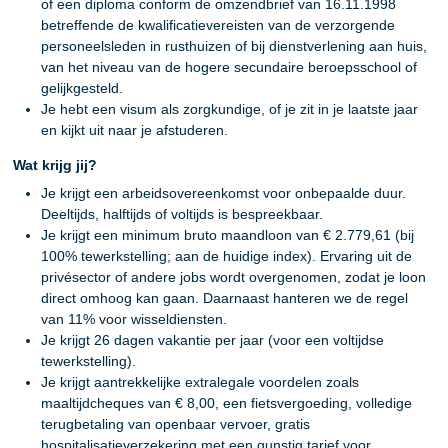
of een diploma conform de omzendbrief van 16.11.1998
betreffende de kwalificatievereisten van de verzorgende
personeelsleden in rusthuizen of bij dienstverlening aan huis,
van het niveau van de hogere secundaire beroepsschool of
gelijkgesteld.
Je hebt een visum als zorgkundige, of je zit in je laatste jaar
en kijkt uit naar je afstuderen.
Wat krijg jij?
Je krijgt een arbeidsovereenkomst voor onbepaalde duur.
Deeltijds, halftijds of voltijds is bespreekbaar.
Je krijgt een minimum bruto maandloon van € 2.779,61 (bij
100% tewerkstelling; aan de huidige index). Ervaring uit de
privésector of andere jobs wordt overgenomen, zodat je loon
direct omhoog kan gaan. Daarnaast hanteren we de regel
van 11% voor wisseldiensten.
Je krijgt 26 dagen vakantie per jaar (voor een voltijdse
tewerkstelling).
Je krijgt aantrekkelijke extralegale voordelen zoals
maaltijdcheques van € 8,00, een fietsvergoeding, volledige
terugbetaling van openbaar vervoer, gratis
hospitalisatieverzekering met een gunstig tarief voor