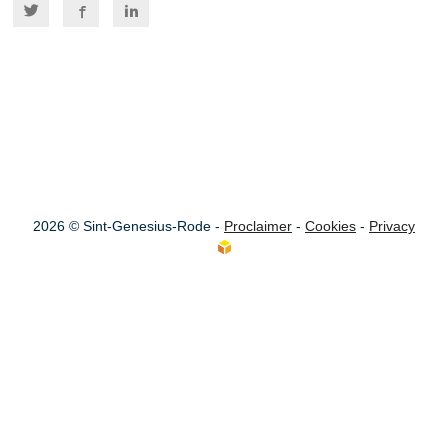
2026 © Sint-Genesius-Rode -
Proclaimer
-
Cookies
-
Privacy