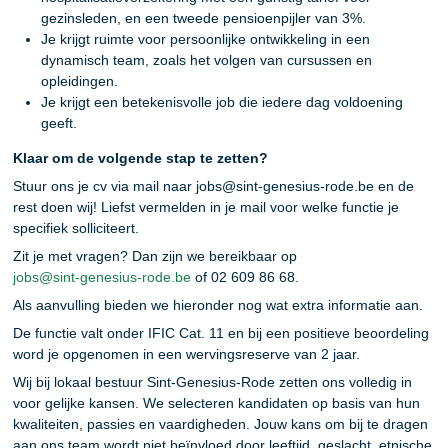
gezinsleden, en een tweede pensioenpijler van 3%.
Je krijgt ruimte voor persoonlijke ontwikkeling in een
dynamisch team, zoals het volgen van cursussen en
opleidingen.
Je krijgt een betekenisvolle job die iedere dag voldoening
geeft.
Klaar om de volgende stap te zetten?
Stuur ons je cv via mail naar jobs@sint-genesius-rode.be en de
rest doen wij! Liefst vermelden in je mail voor welke functie je
specifiek solliciteert.
Zit je met vragen? Dan zijn we bereikbaar op
jobs@sint-genesius-rode.be
of 02 609 86 68.
Als aanvulling bieden we hieronder nog wat extra informatie aan.
De functie valt onder IFIC Cat. 11 en bij een positieve beoordeling
word je opgenomen in een wervingsreserve van 2 jaar.
Wij bij lokaal bestuur Sint-Genesius-Rode zetten ons volledig in
voor gelijke kansen. We selecteren kandidaten op basis van hun
kwaliteiten, passies en vaardigheden. Jouw kans om bij te dragen
aan ons team wordt niet beïnvloed door leeftijd, geslacht, etnische