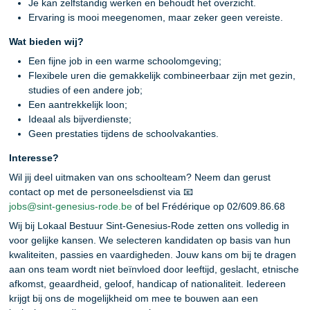
Je kan zelfstandig werken en behoudt het overzicht.
Ervaring is mooi meegenomen, maar zeker geen vereiste.
Wat bieden wij?
Een fijne job in een warme schoolomgeving;
Flexibele uren die gemakkelijk combineerbaar zijn met gezin,
studies of een andere job;
Een aantrekkelijk loon;
Ideaal als bijverdienste;
Geen prestaties tijdens de schoolvakanties.
Interesse?
Wil jij deel uitmaken van ons schoolteam? Neem dan gerust
contact op met de personeelsdienst via 📧
jobs@sint-genesius-rode.be
of bel Frédérique op 02/609.86.68
Wij bij Lokaal Bestuur Sint-Genesius-Rode zetten ons volledig in
voor gelijke kansen. We selecteren kandidaten op basis van hun
kwaliteiten, passies en vaardigheden. Jouw kans om bij te dragen
aan ons team wordt niet beïnvloed door leeftijd, geslacht, etnische
afkomst, geaardheid, geloof, handicap of nationaliteit. Iedereen
krijgt bij ons de mogelijkheid om mee te bouwen aan een